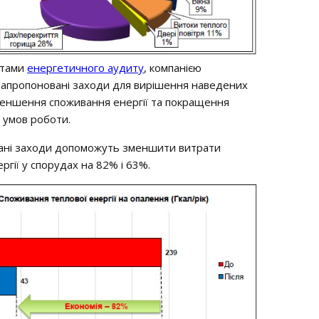
атами
енергетичного аудиту
, компанією
запропоновані заходи для вирішення наведених
еншення споживання енергії та покращення
 умов роботи.
ані заходи допоможуть зменшити витрати
ргії у спорудах на 82% і 63%.