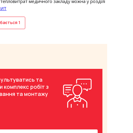
 тепловитрат медичного закладу можна у розділі
ДИТ
бається
1
ультуватись та
и комплекс робіт з
вання та монтажу