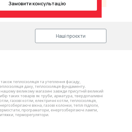
Замовити консультацію
Наші проєкти
 також теплоізоляція та утеплення фасаду,
еплоізоляція даху, теплоізоляція фундаменту.
 нашому великому магазині завжди присутній великий
ибір таких товарів як труби, арматура, твердопаливні
отли, газові котли, електричні котли, теплоізоляція,
нергозберігаючі вікна, газові колонки, теплі підлоги,
ермостати, програматори, енергозберігаючі лампи,
итяжки, терморегулятори.