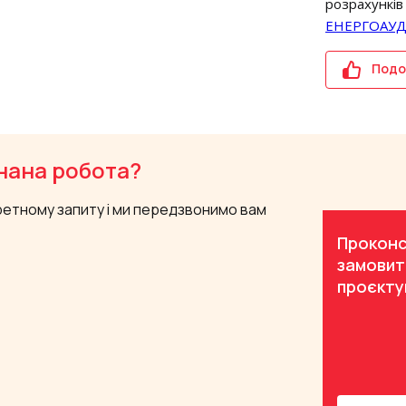
розрахунків
ЕНЕРГОАУ
Подо
нана робота?
ретному запиту і ми передзвонимо вам
Проконс
замовит
проєкту