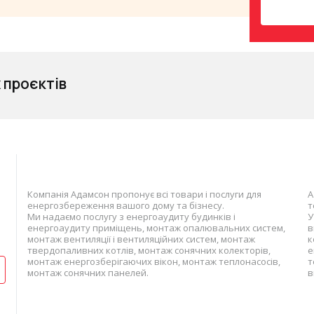
 проєктів
Компанія Адамсон пропонує всі товари і послуги для
А
енергозбереження вашого дому та бізнесу.
т
Ми надаємо послугу з енергоаудиту будинків і
У
енергоаудиту приміщень, монтаж опалювальних систем,
в
монтаж вентиляції і вентиляційних систем, монтаж
к
твердопаливних котлів, монтаж сонячних колекторів,
е
монтаж енергозберігаючих вікон, монтаж теплонасосів,
т
монтаж сонячних панелей.
в