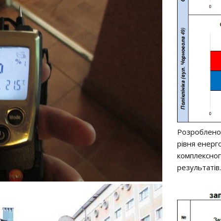
Розроблено
рівня енерг
комплексног
результатів.