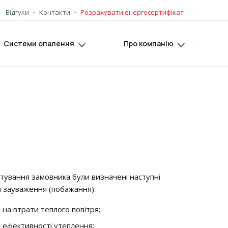
Відгуки
Контакти
Розрахувати енергосертифікат
Системи опалення
Про компанію
етування замовника були визначені наступні
 зауваження (побажання):
 на втрати теплого повітря;
а ефективності утеплення;