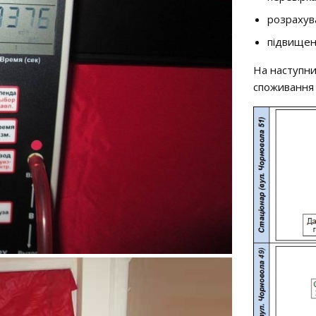
розрахув
підвищен
На наступни
споживання е