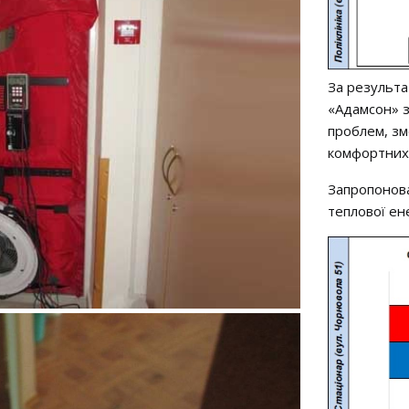
За результ
«Адамсон» 
проблем, зм
комфортних
Запропонов
теплової ене