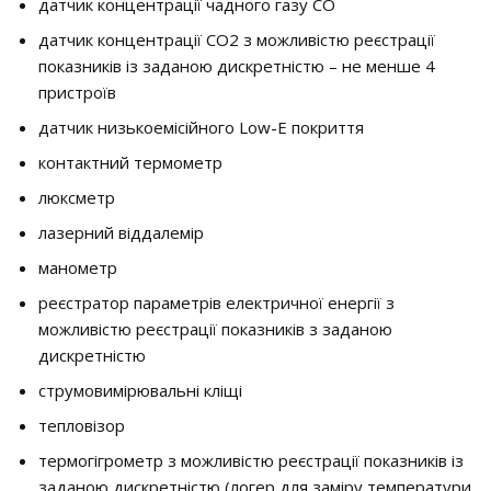
датчик концентрації чадного газу СО
датчик концентрації СО2 з можливістю реєстрації
показників із заданою дискретністю – не менше 4
пристроїв
датчик низькоемісійного Low-E покриття
контактний термометр
люксметр
лазерний віддалемір
манометр
реєстратор параметрів електричної енергії з
можливістю реєстрації показників з заданою
дискретністю
струмовимірювальні кліщі
тепловізор
термогігрометр з можливістю реєстрації показників із
заданою дискретністю (логер для заміру температури