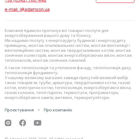
e-mail: i@adamson.ua
Компанія Адамсон пропонує всі товари і послуги для
енергозбереження вашого дому та бізнесу.
Ми надаємо послугу з енергоаудиту будинків і енергоаудиту
приміщень, монтаж опалювальних систем, монтаж вентиляції і
вентиляційних систем, монтаж твердопаливних котлів, монтаж
сонячних колекторів, монтаж енергозберігаючих вікон, монтаж
теплонасосів, монтаж сонячних панелей.
А також теплоізоляція та утеплення фасаду, теплоізоляція даху,
теплоізоляція фундаменту.
У нашому великому магазині завжди присутній великий вибір
таких товарів як труби, арматура, твердопаливні котли, газові
котли, електричні котли, теплоізоляція, енергозберігаючі вікна,
газові колонки, теплі підлоги, термостати, програматори,
енергозберігаючі лампи, витяжки, терморегулятори.
Проєктування
Про компанію
© Adamson 2015-2026. All rights reserved