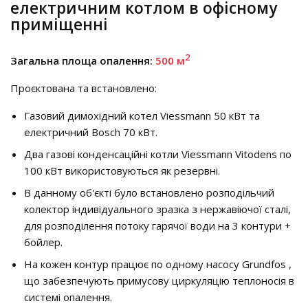
електричним котлом в офісному
приміщенні
2
Загальна площа опалення:
500 м
Проєктована та встановлено:
Газовий димохідний котел Viessmann 50 кВт та
електричний Bosch 70 кВт.
Два газові конденсаційні котли Viessmann Vitodens по
100 кВт використовуються як резервні.
В данному об'єкті було встановлено розподільчий
колектор індивідуального зразка з нержавіючої сталі,
для розподілення потоку гарячої води на 3 контури +
бойлер.
На кожен контур працює по одному насосу Grundfos ,
що забезпечують примусову циркуляцію теплоносія в
системі опалення.