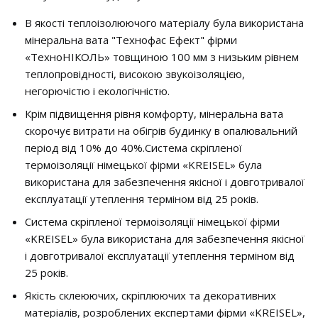
В якості теплоізолюючого матеріалу була використана
мінеральна вата "Технофас Ефект" фірми
«ТехноНІКОЛЬ» товщиною 100 мм з низьким рівнем
теплопровідності, високою звукоізоляцією,
негорючістю і екологічністю.
Крім підвищення рівня комфорту, мінеральна вата
скорочує витрати на обігрів будинку в опалювальний
період від 10% до 40%.Система скріпленої
термоізоляції німецької фірми «KREISEL» була
використана для забезпечення якісної і довготривалої
експлуатації утеплення терміном від 25 років.
Система скріпленої термоізоляції німецької фірми
«KREISEL» була використана для забезпечення якісної
і довготривалої експлуатації утеплення терміном від
25 років.
Якість склеюючих, скріплюючих та декоративних
матеріалів, розроблених експертами фірми «KREISEL»,