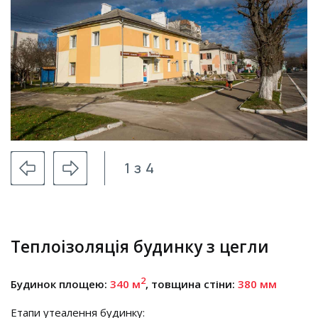
1
з
4
Теплоізоляція будинку з цегли
2
Будинок площею:
340 м
, товщина стіни:
380 мм
Етапи утеалення будинку: