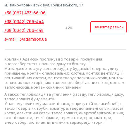
м. Івано-Франківськ вул. Грушевського, 17
+38 (067) 433-66-06
+38 (0342) 766-444
або
Замовте дзвінок
+38 (0342) 766-448
e-mail: i@adamson.ua
Компанія Адамсон пропонує всі товари і послуги для
енергозбереження вашого дому та бізнесу.
Ми надаємо послугу з енергоаудиту будинків і енергоаудиту
приміщень, монтаж опалювальних систем, монтаж вентиляції і
вентиляційних систем, монтаж твердопаливних котлів, монтаж
сонячних колекторів, монтаж енергозберігаючих вікон, монтаж
теплонасосів, монтаж сонячних панелей.
А також теплоізоляція та утеплення фасаду, теплоізоляція даху,
теплоізоляція фундаменту.
У нашому великому магазині завжди присутній великий вибір
таких товарів як труби, арматура, твердопаливні котли, газові
котли, електричні котли, теплоізоляція, енергозберігаючі вікна,
газові колонки, теплі підлоги, термостати, програматори,
енергозберігаючі лампи, витяжки, терморегулятори.