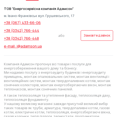
ТОВ "Енергосервісна компанія Адамсон"
м. Івано-Франківськ вул. Грушевського, 17
+38 (067) 433-66-06
+38 (0342) 766-444
або
Замовте дзвінок
+38 (0342) 766-448
e-mail: i@adamson.ua
Компанія Адамсон пропонує всі товари і послуги для
енергозбереження вашого дому та бізнесу.
Ми надаємо послугу з енергоаудиту будинків і енергоаудиту
приміщень, монтаж опалювальних систем, монтаж вентиляції і
вентиляційних систем, монтаж твердопаливних котлів, монтаж
сонячних колекторів, монтаж енергозберігаючих вікон, монтаж
теплонасосів, монтаж сонячних панелей.
А також теплоізоляція та утеплення фасаду, теплоізоляція даху,
теплоізоляція фундаменту.
У нашому великому магазині завжди присутній великий вибір
таких товарів як труби, арматура, твердопаливні котли, газові
котли, електричні котли, теплоізоляція, енергозберігаючі вікна,
газові колонки, теплі підлоги, термостати, програматори,